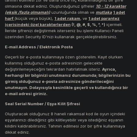
tahmin edilmesi zor ve daha önce hiç kullanmadığınız bir şifre
olmasına dikkat ediniz. Oluşturduğunuz şifreler
10 - 12 karakter
(eksik /fazla olmamalı)
uzunluğunda olmalı ve
mutlaka
1 adet
harf
(küçük veya büyük),
1 adet rakam
, ve
1 adet parantez
içerisindeki özel karakterlerden
(!, @, #, $, %, ^, *)
içermeli.
İleride şifrenizi değiştirmek isterseniz bu işlemi Kullanıcı Paneli
üzerinden Security ID'nizi kullanarak gerçekleştirebilirsiniz.
E-mail Address / Elektronik Posta
Geçerli bir e-posta kullanmaya özen gösterelim. Kayıt olurken
kullanmış olduğunuz e-posta adresinizin gelecekte
değiştirilemeyeceğini tekrardan hatırlatmak isteriz.
Ayrıca,
herhangi bir bilginizi unutmanız durumunda; bilgilerinizin bu
girmiş olduğunuz e-posta adresinize gönderileceğini
unutmayın. Dolayısıyla kesinlikle geçerli ve kullandığınız bir
e-mail adresi giriniz.
Seal Serial Number / Eşya Kilit Şifresi
Oluşturacak olduğunuz 8 haneli rakamsal kod ile oyun içindeki
eşyalarınızı dilediğiniz gibi kilitleyebilir veya istediğiniz eşyanın
kilidini kaldırabilirsiniz. Tahmin edilmesi zor bir şifre kullanmaya
dikkat ediniz.