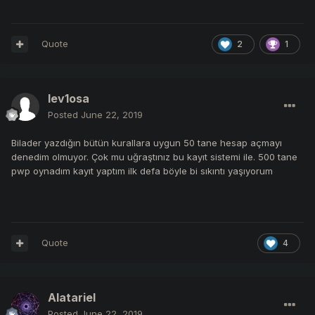
Quote
2
1
lev1osa
Posted
June 22, 2019
Bilader yazdığın bütün kurallara uygun 50 tane hesap açmayı
denedim olmuyor. Çok mu uğraştınız bu kayıt sistemi ile. 500 tane
pwp oynadım kayıt yaptım ilk defa böyle bi sıkıntı yaşıyorum
Quote
4
Alatariel
Posted
June 22, 2019