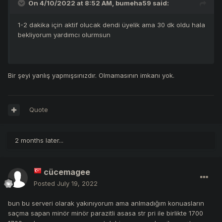
On 4/10/2022 at 8:52 AM,
bumeha59
said:
1-2 dakika için aktif olucak dendi üyelik ama 30 dk oldu hala
bekliyorum yardımcı olurmsun
Bir şeyi yanlış yapmışsınızdır. Olmamasının imkanı yok.
Quote
2 months later...
cücemagee
Posted
July 19, 2022
bun bu serveri olarak yakınıyorum ama anlmadığım konuasların
saçma sapan minör minör parazitli asasa str pri ile birlikte 1700