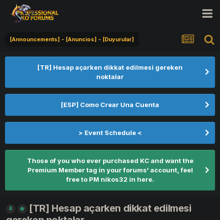
[Announcements] - [Anuncios] - [Duyurular]
[TR] Hesap açarken dikkat edilmesi gereken
noktalar
[ESP] Como Crear Una Cuenta
> Event Schedule <
Those of you who ever purchased KC and want the
Premium Member tag in your forums' account, feel
free to PM nikos32 in here.
[TR] Hesap açarken dikkat edilmesi