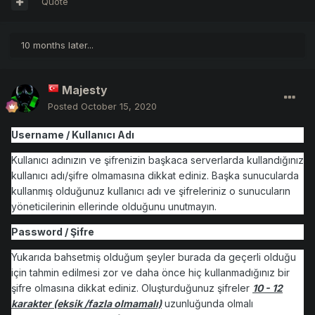
Quote
10 months later...
Majesty
Posted
October 15, 2020
Username / Kullanıcı Adı
Kullanıcı adınızın ve şifrenizin başkaca serverlarda kullandığınız
kullanıcı adı/şifre olmamasına dikkat ediniz. Başka sunucularda
kullanmış olduğunuz kullanıcı adı ve şifreleriniz o sunucuların
yöneticilerinin ellerinde olduğunu unutmayın.
Password / Şifre
Yukarıda bahsetmiş olduğum şeyler burada da geçerli olduğu
için tahmin edilmesi zor ve daha önce hiç kullanmadığınız bir
şifre olmasına dikkat ediniz. Oluşturduğunuz şifreler
10 - 12
karakter (eksik /fazla olmamalı)
uzunluğunda olmalı