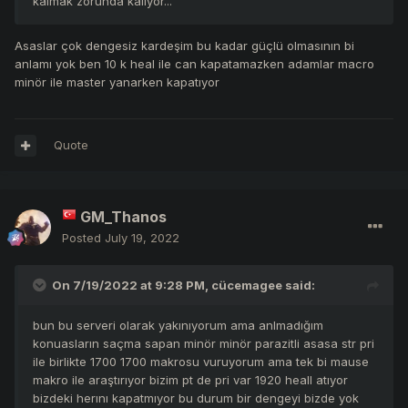
kalmak zorunda kalıyor...
Asaslar çok dengesiz kardeşim bu kadar güçlü olmasının bi
anlamı yok ben 10 k heal ile can kapatamazken adamlar macro
minör ile master yanarken kapatıyor
Quote
GM_Thanos
Posted
July 19, 2022
On 7/19/2022 at 9:28 PM,
cücemagee
said:
bun bu serveri olarak yakınıyorum ama anlmadığım
konuasların saçma sapan minör minör parazitli asasa str pri
ile birlikte 1700 1700 makrosu vuruyorum ama tek bi mause
makro ile araştırıyor bizim pt de pri var 1920 heall atıyor
bizdeki herını kapatmıyor bu durum bir dengeyi bizde yok