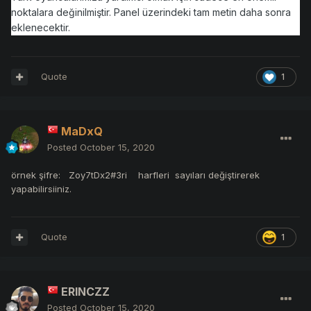
noktalara değinilmiştir. Panel üzerindeki tam metin daha sonra
eklenecektir.
Quote
1
MaDxQ
Posted
October 15, 2020
örnek şifre: Zoy7tDx2#3ri harfleri sayıları değiştirerek
yapabilirsiiniz.
Quote
1
ERINCZZ
Posted
October 15, 2020