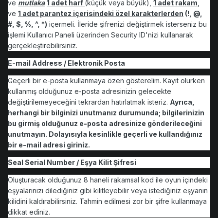
ve
mutlaka
1 adet harf
(küçük veya büyük),
1 adet rakam
,
ve
1 adet parantez içerisindeki özel karakterlerden
(!, @,
#, $, %, ^, *)
içermeli. İleride şifrenizi değiştirmek isterseniz bu
işlemi Kullanıcı Paneli üzerinden Security ID'nizi kullanarak
gerçekleştirebilirsiniz.
E-mail Address / Elektronik Posta
Geçerli bir e-posta kullanmaya özen gösterelim. Kayıt olurken
kullanmış olduğunuz e-posta adresinizin gelecekte
değiştirilemeyeceğini tekrardan hatırlatmak isteriz.
Ayrıca,
herhangi bir bilginizi unutmanız durumunda; bilgilerinizin
bu girmiş olduğunuz e-posta adresinize gönderileceğini
unutmayın. Dolayısıyla kesinlikle geçerli ve kullandığınız
bir e-mail adresi giriniz.
Seal Serial Number / Eşya Kilit Şifresi
Oluşturacak olduğunuz 8 haneli rakamsal kod ile oyun içindeki
eşyalarınızı dilediğiniz gibi kilitleyebilir veya istediğiniz eşyanın
kilidini kaldırabilirsiniz. Tahmin edilmesi zor bir şifre kullanmaya
dikkat ediniz.