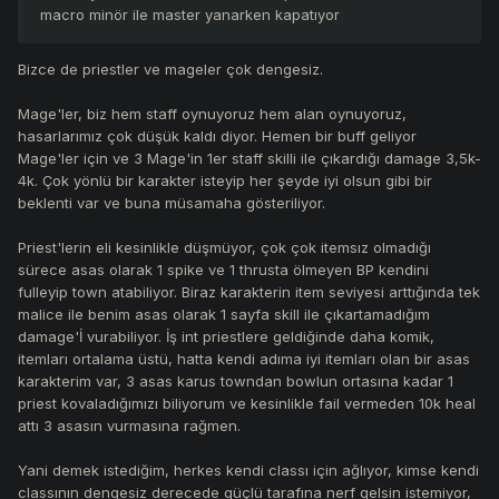
macro minör ile master yanarken kapatıyor
Bizce de priestler ve mageler çok dengesiz.
Mage'ler, biz hem staff oynuyoruz hem alan oynuyoruz,
hasarlarımız çok düşük kaldı diyor. Hemen bir buff geliyor
Mage'ler için ve 3 Mage'in 1er staff skilli ile çıkardığı damage 3,5k-
4k. Çok yönlü bir karakter isteyip her şeyde iyi olsun gibi bir
beklenti var ve buna müsamaha gösteriliyor.
Priest'lerin eli kesinlikle düşmüyor, çok çok itemsız olmadığı
sürece asas olarak 1 spike ve 1 thrusta ölmeyen BP kendini
fulleyip town atabiliyor. Biraz karakterin item seviyesi arttığında tek
malice ile benim asas olarak 1 sayfa skill ile çıkartamadığım
damage'İ vurabiliyor. İş int priestlere geldiğinde daha komik,
itemları ortalama üstü, hatta kendi adıma iyi itemları olan bir asas
karakterim var, 3 asas karus towndan bowlun ortasına kadar 1
priest kovaladığımızı biliyorum ve kesinlikle fail vermeden 10k heal
attı 3 asasın vurmasına rağmen.
Yani demek istediğim, herkes kendi classı için ağlıyor, kimse kendi
classının dengesiz derecede güçlü tarafına nerf gelsin istemiyor,