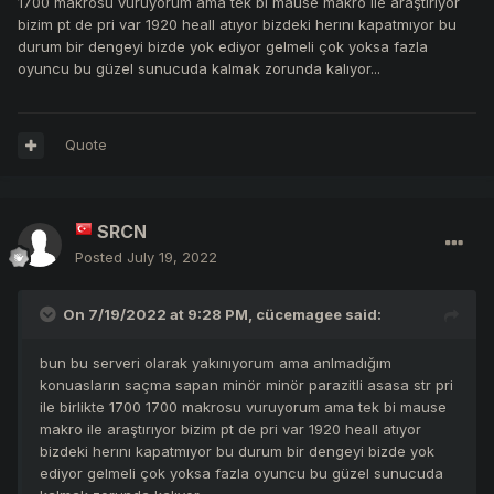
1700 makrosu vuruyorum ama tek bi mause makro ile araştırıyor
bizim pt de pri var 1920 heall atıyor bizdeki herını kapatmıyor bu
durum bir dengeyi bizde yok ediyor gelmeli çok yoksa fazla
oyuncu bu güzel sunucuda kalmak zorunda kalıyor...
Quote
SRCN
Posted
July 19, 2022
On 7/19/2022 at 9:28 PM,
cücemagee
said:
bun bu serveri olarak yakınıyorum ama anlmadığım
konuasların saçma sapan minör minör parazitli asasa str pri
ile birlikte 1700 1700 makrosu vuruyorum ama tek bi mause
makro ile araştırıyor bizim pt de pri var 1920 heall atıyor
bizdeki herını kapatmıyor bu durum bir dengeyi bizde yok
ediyor gelmeli çok yoksa fazla oyuncu bu güzel sunucuda