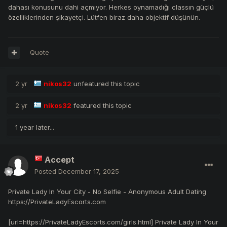
dahası konusunu dahi açmıyor. Herkes oynamadığı classın güçlü
özelliklerinden şikayetçi. Lütfen biraz daha objektif düşünün.
Quote
2 yr
nikos32
unfeatured this topic
2 yr
nikos32
featured this topic
1 year later...
Accept
Posted
December 17, 2025
Private Lady In Your City - No Selfie - Anonymous Adult Dating
https://PrivateLadyEscorts.com
[url=https://PrivateLadyEscorts.com/girls.html] Private Lady In Your