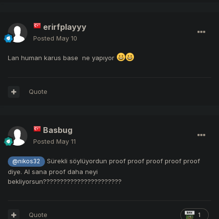
erirfplayyy
Posted
May 10
Lan human karus base ne yapıyor
Quote
Basbug
Posted
May 11
Sürekli söylüyordun proof proof proof proof proof
@nikos32
diye. Al sana proof daha neyi
bekliyorsun???????????????????????
Quote
1