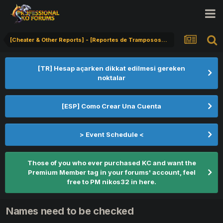
[Cheater & Other Reports] - [Reportes de Tramposos] - [Hile Bildirimi]
[TR] Hesap açarken dikkat edilmesi gereken
noktalar
[ESP] Como Crear Una Cuenta
> Event Schedule <
Those of you who ever purchased KC and want the
Premium Member tag in your forums' account, feel
free to PM nikos32 in here.
Names need to be checked