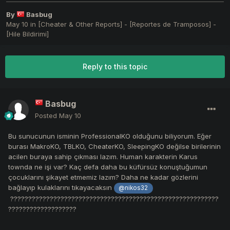
By
Basbug
May 10
in
[Cheater & Other Reports] - [Reportes de Tramposos] -
[Hile Bildirimi]
Reply to this topic
Basbug
Posted
May 10
Bu sunucunun isminin ProfessionalKO olduğunu biliyorum. Eğer
burası MakroKO, TBLKO, CheaterKO, SleepingKO değilse birilerinin
acilen buraya sahip çıkması lazım. Human karakterin Karus
townda ne işi var? Kaç defa daha bu küfürsüz konuştuğumun
çocuklarını şikayet etmemiz lazım? Daha ne kadar gözlerini
bağlayıp kulaklarını tıkayacaksın
@nikos32
??????????????????????????????????????????????????????????
???????????????????