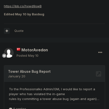
https://ibb.co/hxwd9swB
Edited
May 10
by Basbug
Quote
MotorAvedon
Posted
May 10