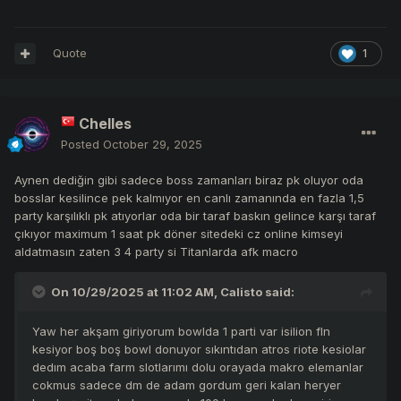
Quote
1
Chelles
Posted
October 29, 2025
Aynen dediğin gibi sadece boss zamanları biraz pk oluyor oda
bosslar kesilince pek kalmıyor en canlı zamanında en fazla 1,5
party karşılıklı pk atıyorlar oda bir taraf baskın gelince karşı taraf
çıkıyor maximum 1 saat pk döner sitedeki cz online kimseyi
aldatmasın zaten 3 4 party si Titanlarda afk macro
On 10/29/2025 at 11:02 AM,
Calisto
said:
Yaw her akşam giriyorum bowlda 1 parti var isilion fln
kesiyor boş boş bowl donuyor sıkıntıdan atros riote kesiolar
dedım acaba farm slotlarımı dolu orayada makro elemanlar
cokmus sadece dm de adam gordum geri kalan heryer