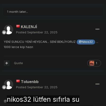
1 month later...
KALENJİ
Posted
September 22, 2025
YENİ SUNUCU YENİ HEYECAN... SENİ BEKLİYORUZ
...
@Nikos32
1000 lerce kişi hazır.
Quote
1
Toluenbb
Posted
September 22, 2025
nikos32 lütfen sıfırla su
@