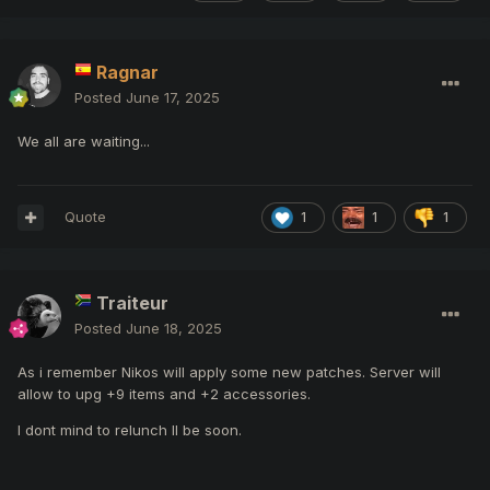
Ragnar
Posted
June 17, 2025
We all are waiting...
Quote
1
1
1
Traiteur
Posted
June 18, 2025
As i remember Nikos will apply some new patches. Server will
allow to upg +9 items and +2 accessories.
I dont mind to relunch ll be soon.