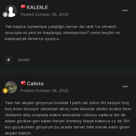
KALENJİ
Posted
October 29, 2025
Tek başına oynamaya çalıştığın server de rank 1.si olmanın
onuruyla mı yeni bir başlangıç istemiyorsun? senin keyfini mi
bekleyecek binlerce oyuncu...
Quote
Calisto
Posted
October 29, 2025
Yaw her akşam giriyorum bowlda 1 parti var isilion fln kesiyor boş
boş bowl donuyor sıkıntıdan atros riote kesiolar dedım acaba farm
slotlarımı dolu orayada makro elemanlar cokmus sadece dm de
adam gordum geri kalan heryer bomboş siteye bakınca cz de 100
kısı gozukurken giriyorum bu arada server bitik merak eden girsin
akşam baksın