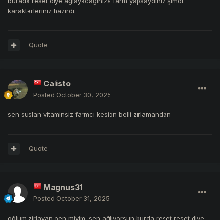
burada reset diye ağlayacağınıza farm yapsaydınız şimdi
karakterleriniz hazırdı.
Quote
Calisto
Posted
October 30, 2025
sen suslan vitaminsiz farmcı kesion belli zırlamandan
Quote
Magnus31
Posted
October 31, 2025
oğlum zirlayan ben miyim. sen ağlıyorsun burda reset reset diye