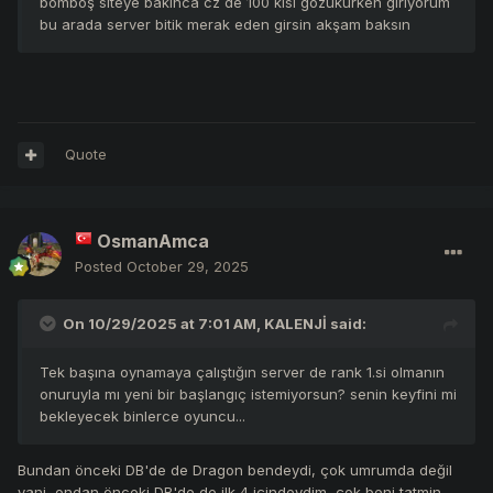
bomboş siteye bakınca cz de 100 kısı gozukurken giriyorum
bu arada server bitik merak eden girsin akşam baksın
Quote
OsmanAmca
Posted
October 29, 2025
On 10/29/2025 at 7:01 AM,
KALENJİ
said:
Tek başına oynamaya çalıştığın server de rank 1.si olmanın
onuruyla mı yeni bir başlangıç istemiyorsun? senin keyfini mi
bekleyecek binlerce oyuncu...
Bundan önceki DB'de de Dragon bendeydi, çok umrumda değil
yani, ondan önceki DB'de de ilk 4 içindeydim, çok beni tatmin