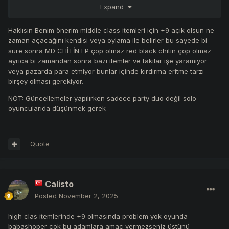
Expand
oynasın diyorsanız sorunun cozumu bu kadar basit
Haklısın Benim önerim middle class itemleri için +9 açık olsun ne
zaman açacağını kendisi veya oylama ile belirler bu sayede bi
süre sonra MD CHİTİN FP çöp olmaz red black chitin çöp olmaz
ayrıca bi zamandan sonra bazı itemler ve takılar işe yaramıyor
veya pazarda para etmiyor bunlar içinde kırdırma eritme tarzı
birşey olması gerekiyor.
NOT: Güncellemeler yapılırken sadece party duo değil solo
oyuncularıda düşünmek gerek
Quote
Calisto
Posted
November 2, 2025
high clas itemlerinde +9 olmasında problem yok oyunda
babashoper çok bu adamlara amaç vermezseniz üstünü