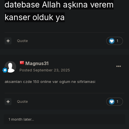
datebase Allah aşkına verem
kanser olduk ya
Quote
1
Magnus31
Posted
September 23, 2025
aksamları czde 150 online var oglum ne sifirlamasi
Quote
1
1 month later...