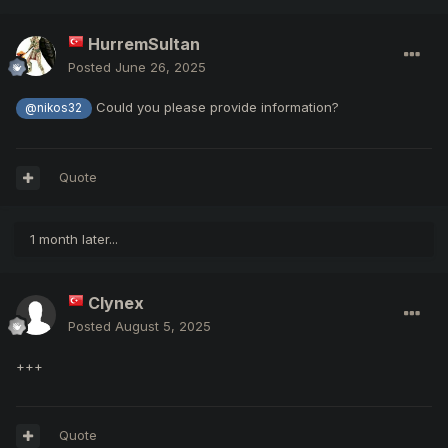
HurremSultan
Posted
June 26, 2025
Could you please provide information?
@nikos32
Quote
1 month later...
Clynex
Posted
August 5, 2025
+++
Quote