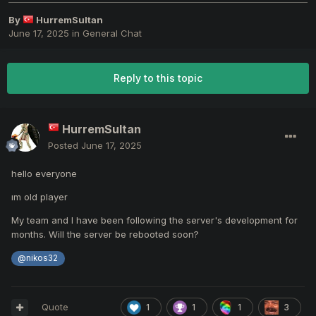
By
HurremSultan
June 17, 2025
in
General Chat
Reply to this topic
HurremSultan
Posted
June 17, 2025
hello everyone
ım old player
My team and I have been following the server's development for
months. Will the server be rebooted soon?
@nikos32
Quote
1
1
1
3