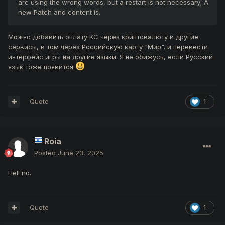
are using the wrong words, but a restart is not necessary; A
new Patch and content is.
Можно добавить оплату KC через криптовалюту и другие
сервисы, в том через Российскую карту "Мир". и перевести
интерфейс игры на другие языки. Я не обижусь, если Русский
язык тоже появится
Quote
1
Roia
Posted
June 23, 2025
Hell no.
Quote
1