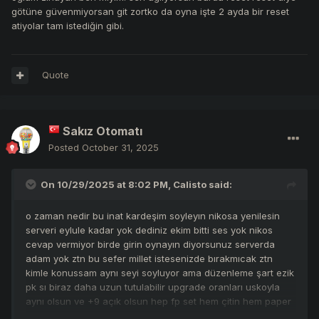
götüne güvenmiyorsan git zortko da oyna işte 2 ayda bir reset
atiyolar tam istediğin gibi.
Quote
Sakız Otomatı
Posted
October 31, 2025
On 10/29/2025 at 8:02 PM,
Calisto
said:
o zaman nedir bu inat kardeşim soyleyın nikosa yenilesin
serveri eylule kadar yok dediniz ekim bitti ses yok nikos
cevap vermiyor birde girin oynayın diyorsunuz serverda
adam yok ztn bu sefer millet istesenizde bırakmıcak ztn
kimle konussam aynı seyi soyluyor ama düzenleme şart ezik
pk sı biraz daha uzun tutulabilir upgrade oranları uskoyla
aynı olsun ve +9 açık olsun hep fp set hem çitin hem paper
pazarı hepten hareketlenir sürec uzasın herkes en az 1 yıl