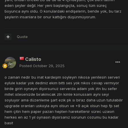
eden şeyler değil. Her yeni başlangıçta, sonuç tüm süreç
boyunca aynı oldu. O konulardaki endişelerin, bende yok, bu tarz
şeylerin insanlara bir onur kattığını düşünmüyorum.
Quote
Calisto
Posted
October 29, 2025
o zaman nedir bu inat kardeşim soyleyın nikosa yenilesin serveri
eylule kadar yok dediniz ekim bitti ses yok nikos cevap vermiyor
birde girin oynayın diyorsunuz serverda adam yok ztn bu sefer
millet istesenizde bırakmıcak ztn kimle konussam aynı seyi
soyluyor ama düzenleme şart ezik pk sı biraz daha uzun tutulabilir
upgrade oranları uskoyla aynı olsun ve +9 açık olsun hep fp set
hem çitin hem paper pazarı hepten hareketlenir sürec uzasın
herkes en az 1 yıl oynasın diyorsanız sorunun cozumu bu kadar
basit