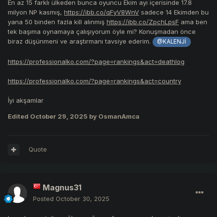
En az 15 farklı ülkeden bunca oyuncu Ekim ayı içerisinde 17.8
milyon NP kasmış,
https://ibb.co/qFyV8WnV
sadece 14 Ekimden bu
yana 50 binden fazla kill alınmış
https://ibb.co/ZpchLpsF
ama ben
tek başıma oynamaya çalışıyorum öyle mi? Konuşmadan önce
biraz düşünmeni ve araştırmanı tavsiye ederim.
@KALENJİ
https://professionalko.com/?page=rankings&act=deathlog
https://professionalko.com/?page=rankings&act=country
İyi akşamlar
Edited
October 29, 2025
by OsmanAmca
Quote
Magnus31
Posted
October 30, 2025